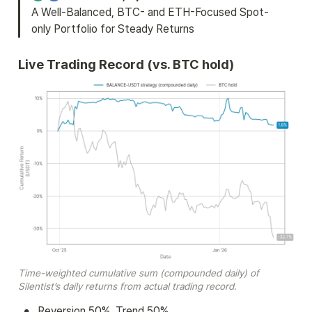
A Well-Balanced, BTC- and ETH-Focused Spot-
only Portfolio for Steady Returns
Live Trading Record (vs. BTC hold)
Time-weighted cumulative sum (compounded daily) of 
Silentist’s daily returns from actual trading record.
•
Reversion 50%, Trend 50%