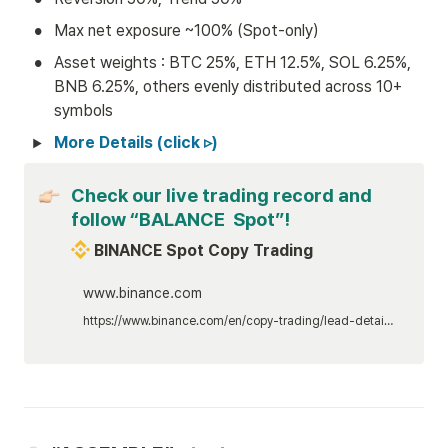
•
Max net exposure ~100% (Spot-only)
•
Asset weights : BTC 25%, ETH 12.5%, SOL 6.25%, 
BNB 6.25%, others evenly distributed across 10+ 
symbols
More Details (click ▹)
Check our live trading record and 
follow “BALANCE  Spot”!
 BINANCE Spot Copy Trading
www.binance.com
https://www.binance.com/en/copy-trading/lead-details/4718514024673879809?timeRange=90D