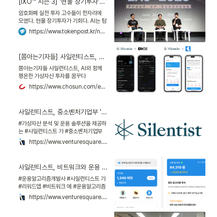
[IXO™ 시즌 3] '현물 장기투자'부터 'AI 활용법'까지…암호화폐 실전 고수들의 투자 철학 - TokenPost
투자 유치 등 사업 확장에 속도를 낼 계획
이다.서울핀테크랩은 여의도에 위치한 서
암호화폐 실전 투자 고수들이 한자리에
울시 대표 핀테크 육성 허브로, 입주 기업
모였다. 현물 장기투자가 기회다. AI는 탐
에게 전용 업무공간을 비롯해 △규제 샌
색 도구일 뿐, 의사 결정은 스스로 해야 한
https://www.tokenpost.kr/news/insights/260526
드박스 자문 △글로벌 파트너십 지원 △
다. 김치 프리미엄은 과열 신호다. 등 시장
투자 연계 프로그램 등 실질적인 성장 인
에서 살아남는 실전 전략과 투자 철학이
프라를 제공한다. 또한 금융권·정책기관·
공개됐다. 24일 서울...
[쫌아는기자들] 사일런티스트, AI와 함께 ‘평온한’ 가상자산 투자를 꿈꾸다
투자사가 밀집한 지리적
쫌아는기자들 사일런티스트, AI와 함께
평온한 가상자산 투자를 꿈꾸다
https://www.chosun.com/economy/smb-venture/2024/03/27/SNL2UVMYG5EBBPTE733I3VFHAI/
사일런티스트, 중소벤처기업부 '팁스' 선정
#가상자산 분석 및 운용 솔루션을 제공하
는 #사일런티스트 가 #중소벤처기업부
의 #팁스 에 최종 선정됐다.
https://www.venturesquare.net/903447
사일런티스트, 비트워크와 운용 알고리즘 공급 파트너십 체결
#운용알고리즘개발사 #사일런티스트 가
#리워드앱 #비트워크 에 #운용알고리즘
공급 을 위한 #파트너십 을 체결했다.
https://www.venturesquare.net/900038