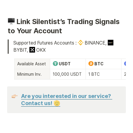
 Link Silentist’s Trading Signals 
to Your Account 
Supported Futures Accounts : 
 BINANCE, 
BYBIT, 
 OKX
Available Asset
 USDT
 BTC
 
Minimum Inv.
100,000 USDT
1 BTC
25 
Are you interested in our service? 
Contact us! 
🫡