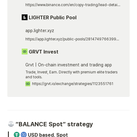
https://www.binance.com/en/copy-trading/lead-details/3977981893335066369?timeRange=180D
LIGHTER Public Pool
app.lighter.xyz
https://app.lighter.xyz/public-pools/281474976639900
 GRVT Invest
Grvt | On-chain investment and trading app
Trade, Invest, Earn. Directly with premium elite traders
and tools.
https://grvt.io/exchange/strategies/1123551761
 “BALANCE Spot” strategy
 USD based, Spot